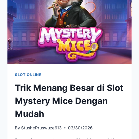
UNTUK
HASIL
MAKSIMAL
SLOT ONLINE
Trik Menang Besar di Slot
Mystery Mice Dengan
Mudah
By
StushePruswuze613
03/30/2026