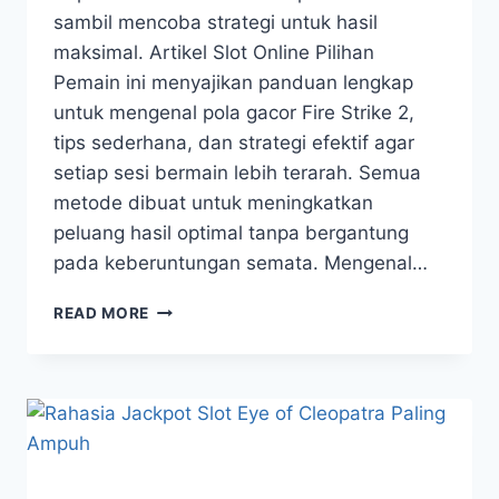
sambil mencoba strategi untuk hasil
maksimal. Artikel Slot Online Pilihan
Pemain ini menyajikan panduan lengkap
untuk mengenal pola gacor Fire Strike 2,
tips sederhana, dan strategi efektif agar
setiap sesi bermain lebih terarah. Semua
metode dibuat untuk meningkatkan
peluang hasil optimal tanpa bergantung
pada keberuntungan semata. Mengenal…
POLA
READ MORE
GACOR
SLOT
FIRE
STRIKE
2
SUPAYA
PROFIT
HARIAN