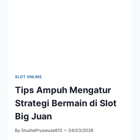
AMPUH
SLOT ONLINE
Tips Ampuh Mengatur
Strategi Bermain di Slot
Big Juan
By
StushePruswuze613
04/03/2026