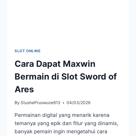
SLOT ONLINE
Cara Dapat Maxwin
Bermain di Slot Sword of
Ares
By
StushePruswuze613
04/03/2026
Permainan digital yang menarik karena
temanya yang epik dan fitur yang dinamis,
banyak pemain ingin mengetahui cara