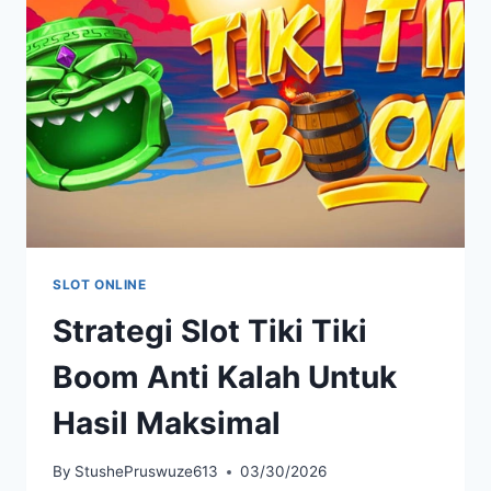
SETIAP
WAKTU
SLOT ONLINE
Strategi Slot Tiki Tiki
Boom Anti Kalah Untuk
Hasil Maksimal
By
StushePruswuze613
03/30/2026