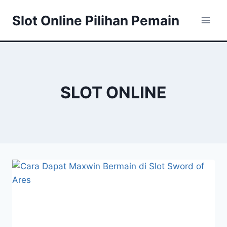
Skip
Slot Online Pilihan Pemain
to
content
SLOT ONLINE