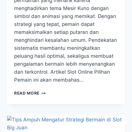
permainan yang menarik karena
menghadirkan tema Mesir Kuno dengan
simbol dan animasi yang memikat. Dengan
strategi yang tepat, pemain dapat
memaksimalkan setiap putaran dan
menghindari kesalahan umum. Pendekatan
sistematis membantu meningkatkan
peluang hasil optimal, sekaligus membuat
pengalaman bermain lebih menyenangkan
dan terkontrol. Artikel Slot Online Pilihan
Pemain ini akan membahas…
RAHASIA
READ MORE
JACKPOT
SLOT
EYE
OF
CLEOPATRA
PALING