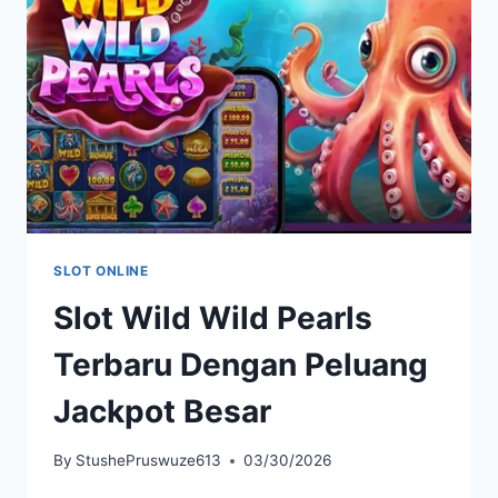
DAN
MENANG
BESAR
SLOT ONLINE
Slot Wild Wild Pearls
Terbaru Dengan Peluang
Jackpot Besar
By
StushePruswuze613
03/30/2026