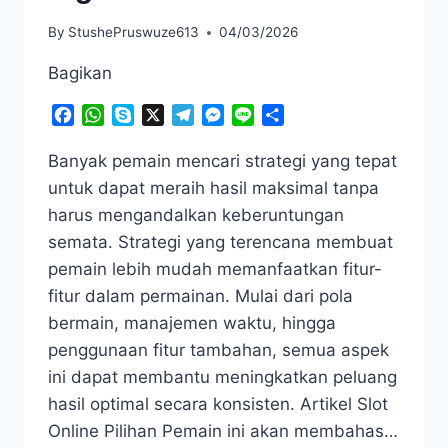
By
StushePruswuze613
04/03/2026
Bagikan
Facebook
WhatsApp
Skype
X
Telegram
Messenger
Line
Share
Banyak pemain mencari strategi yang tepat
untuk dapat meraih hasil maksimal tanpa
harus mengandalkan keberuntungan
semata. Strategi yang terencana membuat
pemain lebih mudah memanfaatkan fitur-
fitur dalam permainan. Mulai dari pola
bermain, manajemen waktu, hingga
penggunaan fitur tambahan, semua aspek
ini dapat membantu meningkatkan peluang
hasil optimal secara konsisten. Artikel Slot
Online Pilihan Pemain ini akan membahas…