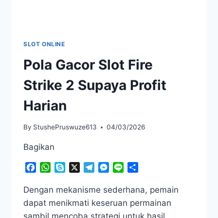
SLOT ONLINE
Pola Gacor Slot Fire
Strike 2 Supaya Profit
Harian
By
StushePruswuze613
04/03/2026
Bagikan
Facebook
WhatsApp
Skype
X
Telegram
Messenger
Line
Share
Dengan mekanisme sederhana, pemain
dapat menikmati keseruan permainan
sambil mencoba strategi untuk hasil