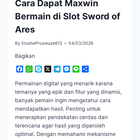
Cara Dapat Maxwin
Bermain di Slot Sword of
Ares
By
StushePruswuze613
04/03/2026
Bagikan
Facebook
WhatsApp
Skype
X
Telegram
Messenger
Line
Share
Permainan digital yang menarik karena
temanya yang epik dan fitur yang dinamis,
banyak pemain ingin mengetahui cara
mendapatkan hasil. Penting untuk
menerapkan pendekatan cerdas dan
terencana agar hasil yang diperoleh
optimal. Dengan memahami mekanisme