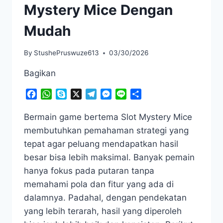
Mystery Mice Dengan
Mudah
By
StushePruswuze613
03/30/2026
Bagikan
Facebook
WhatsApp
Skype
X
Telegram
Messenger
Line
Share
Bermain game bertema Slot Mystery Mice
membutuhkan pemahaman strategi yang
tepat agar peluang mendapatkan hasil
besar bisa lebih maksimal. Banyak pemain
hanya fokus pada putaran tanpa
memahami pola dan fitur yang ada di
dalamnya. Padahal, dengan pendekatan
yang lebih terarah, hasil yang diperoleh