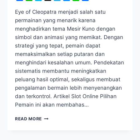
Eye of Cleopatra menjadi salah satu
permainan yang menarik karena
menghadirkan tema Mesir Kuno dengan
simbol dan animasi yang memikat. Dengan
strategi yang tepat, pemain dapat
memaksimalkan setiap putaran dan
menghindari kesalahan umum. Pendekatan
sistematis membantu meningkatkan
peluang hasil optimal, sekaligus membuat
pengalaman bermain lebih menyenangkan
dan terkontrol. Artikel Slot Online Pilihan
Pemain ini akan membahas…
RAHASIA
READ MORE
JACKPOT
SLOT
EYE