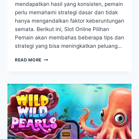
mendapatkan hasil yang konsisten, pemain
perlu memahami strategi dasar dan tidak
hanya mengandalkan faktor keberuntungan
semata. Berikut ini, Slot Online Pilihan
Pemain akan membahas beberapa tips dan
strategi yang bisa meningkatkan peluang…
TIPS
READ MORE
SLOT
JUNGLE
JAM
AGAR
SELALU
UNTUNG
DAN
MENANG
BESAR