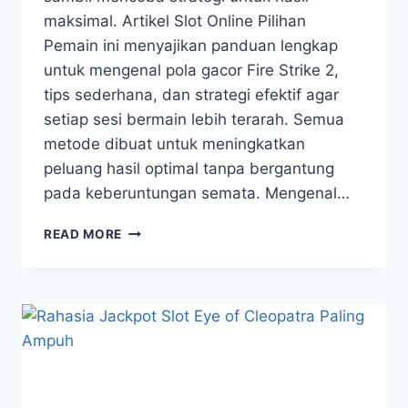
maksimal. Artikel Slot Online Pilihan
Pemain ini menyajikan panduan lengkap
untuk mengenal pola gacor Fire Strike 2,
tips sederhana, dan strategi efektif agar
setiap sesi bermain lebih terarah. Semua
metode dibuat untuk meningkatkan
peluang hasil optimal tanpa bergantung
pada keberuntungan semata. Mengenal…
POLA
READ MORE
GACOR
SLOT
FIRE
STRIKE
2
SUPAYA
PROFIT
HARIAN