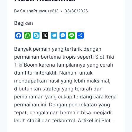
By
StushePruswuze613
03/30/2026
Bagikan
Facebook
WhatsApp
Skype
X
Telegram
Messenger
Line
Share
Banyak pemain yang tertarik dengan
permainan bertema tropis seperti Slot Tiki
Tiki Boom karena tampilannya yang cerah
dan fitur interaktif. Namun, untuk
mendapatkan hasil yang lebih maksimal,
dibutuhkan strategi yang terarah dan
pemahaman yang cukup tentang cara kerja
permainan ini. Dengan pendekatan yang
tepat, pengalaman bermain bisa menjadi
lebih stabil dan terkontrol. Artikel ini Slot…