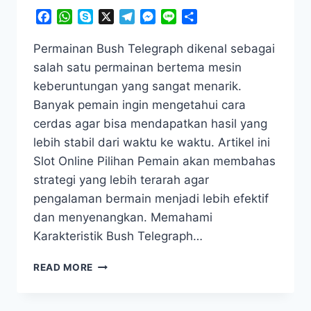
Facebook
WhatsApp
Skype
X
Telegram
Messenger
Line
Share
Permainan Bush Telegraph dikenal sebagai
salah satu permainan bertema mesin
keberuntungan yang sangat menarik.
Banyak pemain ingin mengetahui cara
cerdas agar bisa mendapatkan hasil yang
lebih stabil dari waktu ke waktu. Artikel ini
Slot Online Pilihan Pemain akan membahas
strategi yang lebih terarah agar
pengalaman bermain menjadi lebih efektif
dan menyenangkan. Memahami
Karakteristik Bush Telegraph…
CARA
READ MORE
CERDAS
MENANG
SLOT