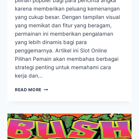
pilihan populer bagi para pencinta angka
karena memberikan peluang kemenangan
yang cukup besar. Dengan tampilan visual
yang memikat dan fitur yang beragam,
permainan ini memberikan pengalaman
yang lebih dinamis bagi para
penggemarnya. Artikel ini Slot Online
Pilihan Pemain akan membahas berbagai
strategi penting untuk memahami cara
kerja dan…
SLOT
READ MORE
WILD
WILD
PEARLS
TERBARU
DENGAN
PELUANG
JACKPOT