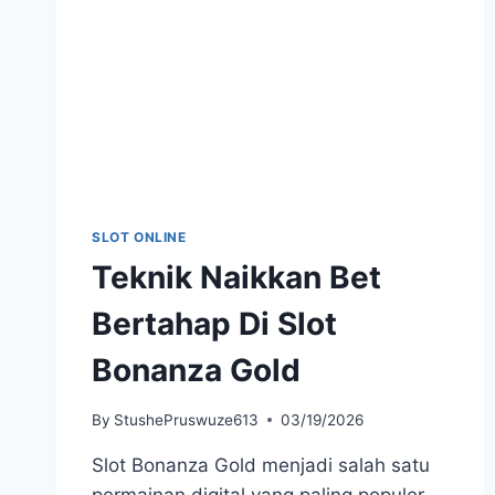
SLOT ONLINE
Teknik Naikkan Bet
Bertahap Di Slot
Bonanza Gold
By
StushePruswuze613
03/19/2026
Slot Bonanza Gold menjadi salah satu
permainan digital yang paling populer