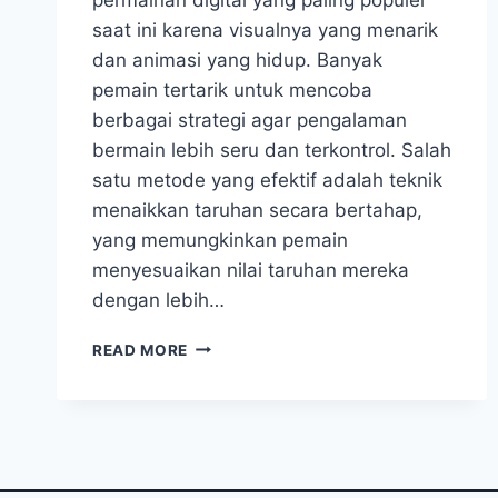
saat ini karena visualnya yang menarik
dan animasi yang hidup. Banyak
pemain tertarik untuk mencoba
berbagai strategi agar pengalaman
bermain lebih seru dan terkontrol. Salah
satu metode yang efektif adalah teknik
menaikkan taruhan secara bertahap,
yang memungkinkan pemain
menyesuaikan nilai taruhan mereka
dengan lebih…
TEKNIK
READ MORE
NAIKKAN
BET
BERTAHAP
DI
SLOT
BONANZA