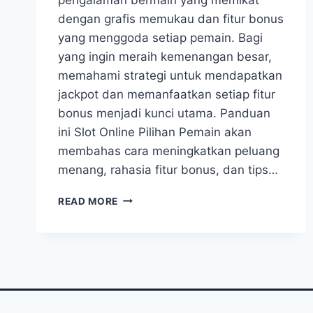
dengan grafis memukau dan fitur bonus
yang menggoda setiap pemain. Bagi
yang ingin meraih kemenangan besar,
memahami strategi untuk mendapatkan
jackpot dan memanfaatkan setiap fitur
bonus menjadi kunci utama. Panduan
ini Slot Online Pilihan Pemain akan
membahas cara meningkatkan peluang
menang, rahasia fitur bonus, dan tips…
PANDUAN
READ MORE
JACKPOT
DAN
FITUR
BONUS
TERHEBAT
SLOT
CASTLE