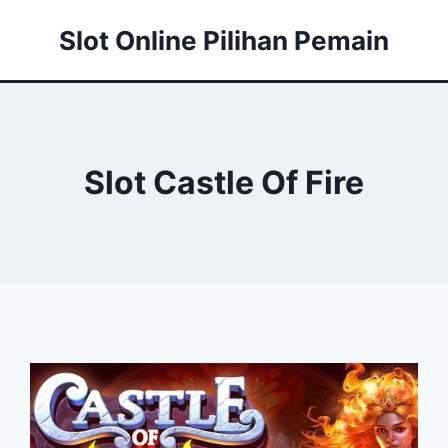
Slot Online Pilihan Pemain
Slot Castle Of Fire