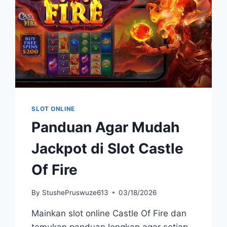
SLOT ONLINE
Panduan Agar Mudah
Jackpot di Slot Castle
Of Fire
By
StushePruswuze613
03/18/2026
Mainkan slot online Castle Of Fire dan
temukan panduan lengkap agar setiap