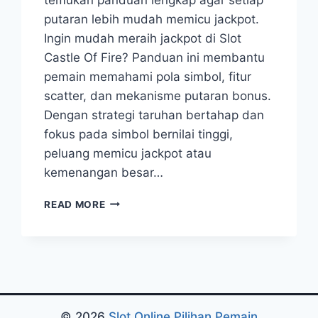
putaran lebih mudah memicu jackpot.
Ingin mudah meraih jackpot di Slot
Castle Of Fire? Panduan ini membantu
pemain memahami pola simbol, fitur
scatter, dan mekanisme putaran bonus.
Dengan strategi taruhan bertahap dan
fokus pada simbol bernilai tinggi,
peluang memicu jackpot atau
kemenangan besar…
PANDUAN
READ MORE
AGAR
MUDAH
JACKPOT
DI
SLOT
CASTLE
OF
© 2026
Slot Online Pilihan Pemain