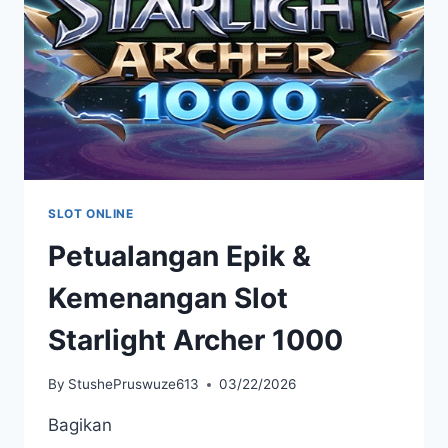
DAY
SLOT ONLINE
Petualangan Epik &
Kemenangan Slot
Starlight Archer 1000
By
StushePruswuze613
03/22/2026
Bagikan