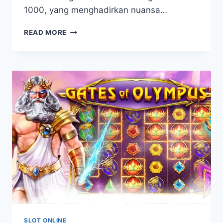
1000, yang menghadirkan nuansa…
TRIK
READ MORE
MAIN
SLOT
STARLIGHT
PRINCESS
1000
SEKARANG
SLOT ONLINE