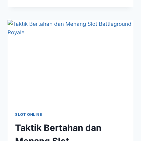
EPIK
&
KEMENANGAN
SLOT
STARLIGHT
ARCHER
1000
SLOT ONLINE
Taktik Bertahan dan
Menang Slot