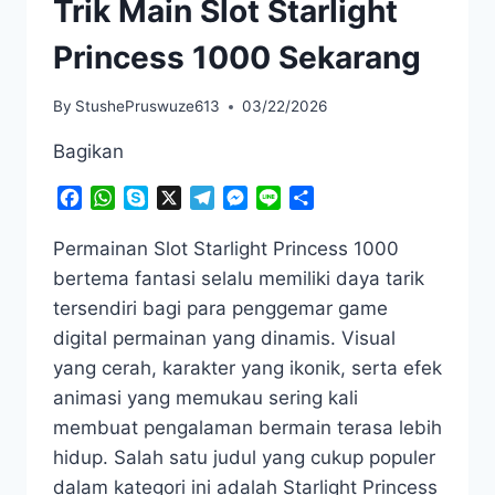
Trik Main Slot Starlight
Princess 1000 Sekarang
By
StushePruswuze613
03/22/2026
Bagikan
Facebook
WhatsApp
Skype
X
Telegram
Messenger
Line
Share
Permainan Slot Starlight Princess 1000
bertema fantasi selalu memiliki daya tarik
tersendiri bagi para penggemar game
digital permainan yang dinamis. Visual
yang cerah, karakter yang ikonik, serta efek
animasi yang memukau sering kali
membuat pengalaman bermain terasa lebih
hidup. Salah satu judul yang cukup populer
dalam kategori ini adalah Starlight Princess