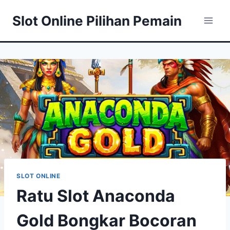
Skip
Slot Online Pilihan Pemain
to
content
SLOT ONLINE
Ratu Slot Anaconda
Gold Bongkar Bocoran