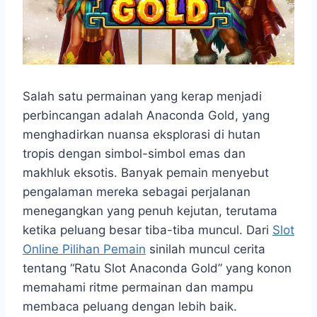
Salah satu permainan yang kerap menjadi
perbincangan adalah Anaconda Gold, yang
menghadirkan nuansa eksplorasi di hutan
tropis dengan simbol-simbol emas dan
makhluk eksotis. Banyak pemain menyebut
pengalaman mereka sebagai perjalanan
menegangkan yang penuh kejutan, terutama
ketika peluang besar tiba-tiba muncul. Dari
Slot
Online Pilihan Pemain
sinilah muncul cerita
tentang “Ratu Slot Anaconda Gold” yang konon
memahami ritme permainan dan mampu
membaca peluang dengan lebih baik.