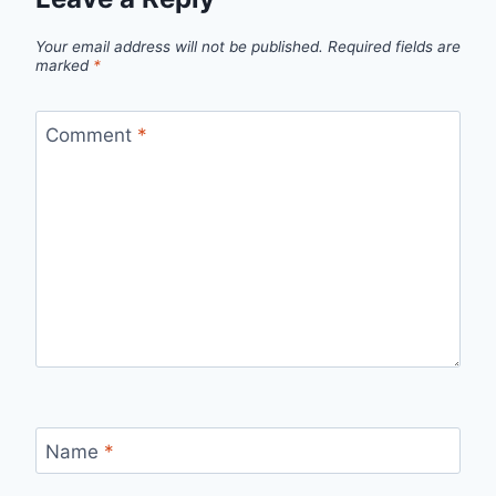
Your email address will not be published.
Required fields are
marked
*
Comment
*
Name
*