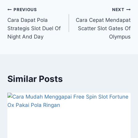
Post
PREVIOUS
NEXT
Cara Dapat Pola
Cara Cepat Mendapat
navigation
Strategis Slot Duel Of
Scatter Slot Gates Of
Night And Day
Olympus
Similar Posts