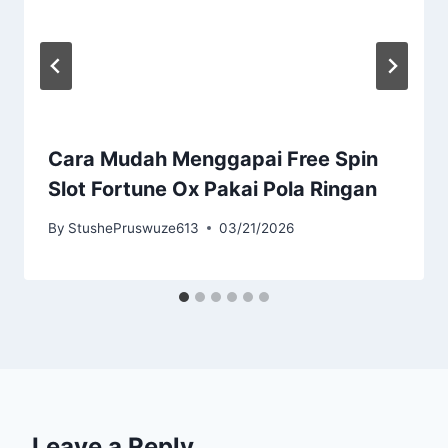
Cara Mudah Menggapai Free Spin
Slot Fortune Ox Pakai Pola Ringan
By
StushePruswuze613
03/21/2026
Leave a Reply