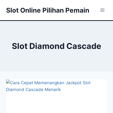
Skip
Slot Online Pilihan Pemain
to
content
Slot Diamond Cascade