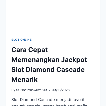
SLOT ONLINE
Cara Cepat
Memenangkan Jackpot
Slot Diamond Cascade
Menarik
By
StushePruswuze613
03/18/2026
Slot Diamond Cascade menjadi favorit