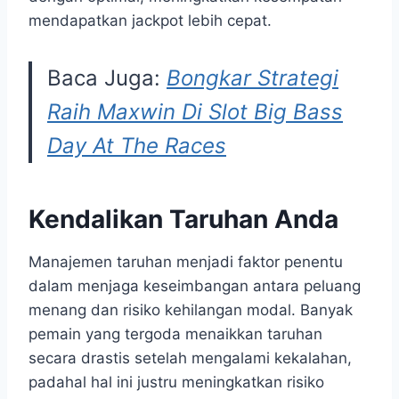
mendapatkan jackpot lebih cepat.
Baca Juga:
Bongkar Strategi
Raih Maxwin Di Slot Big Bass
Day At The Races
Kendalikan Taruhan Anda
Manajemen taruhan menjadi faktor penentu
dalam menjaga keseimbangan antara peluang
menang dan risiko kehilangan modal. Banyak
pemain yang tergoda menaikkan taruhan
secara drastis setelah mengalami kekalahan,
padahal hal ini justru meningkatkan risiko