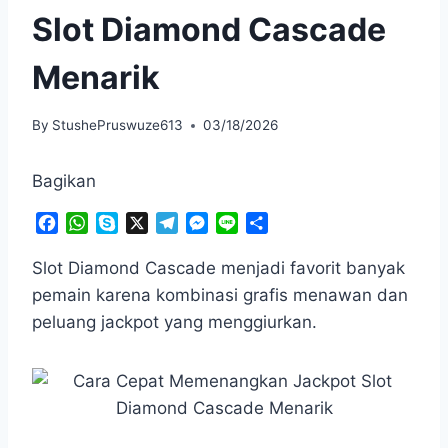
Slot Diamond Cascade
Menarik
By
StushePruswuze613
03/18/2026
Bagikan
F
W
S
X
T
M
L
S
a
h
k
e
e
i
h
c
a
y
l
s
n
a
Slot Diamond Cascade menjadi favorit banyak
e
t
p
e
s
e
r
pemain karena kombinasi grafis menawan dan
b
s
e
g
e
e
peluang jackpot yang menggiurkan.
o
A
r
n
o
p
a
g
k
p
m
e
r