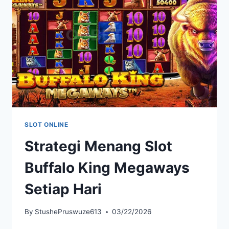
DELIGHT
SLOT ONLINE
Strategi Menang Slot
Buffalo King Megaways
Setiap Hari
By
StushePruswuze613
03/22/2026