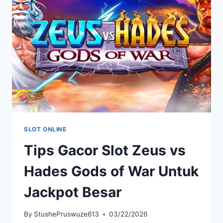
AGAR
PROFIT
STABIL
SLOT ONLINE
Tips Gacor Slot Zeus vs
Hades Gods of War Untuk
Jackpot Besar
By
StushePruswuze613
03/22/2026