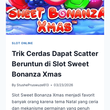
SLOT ONLINE
Trik Cerdas Dapat Scatter
Beruntun di Slot Sweet
Bonanza Xmas
By
StushePruswuze613
03/23/2026
Slot Sweet Bonanza Xmas menjadi favorit
banyak orang karena tema Natal yang ceria
dan mekanisme permainan yang penuh