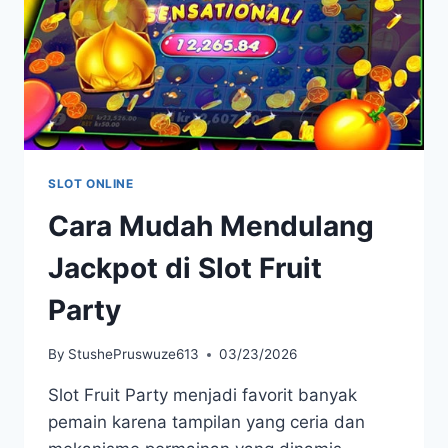
SLOT ONLINE
Cara Mudah Mendulang
Jackpot di Slot Fruit
Party
By
StushePruswuze613
03/23/2026
Slot Fruit Party menjadi favorit banyak
pemain karena tampilan yang ceria dan