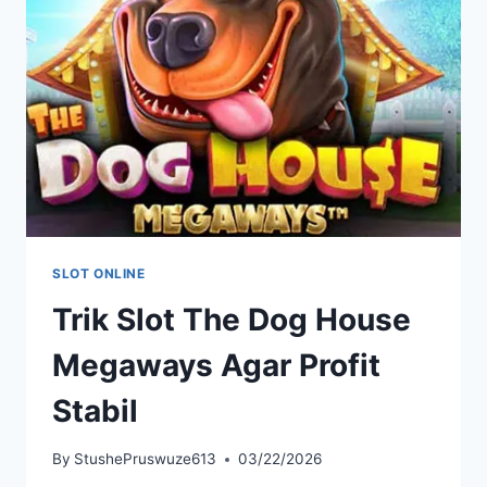
HARI
SLOT ONLINE
Trik Slot The Dog House
Megaways Agar Profit
Stabil
By
StushePruswuze613
03/22/2026