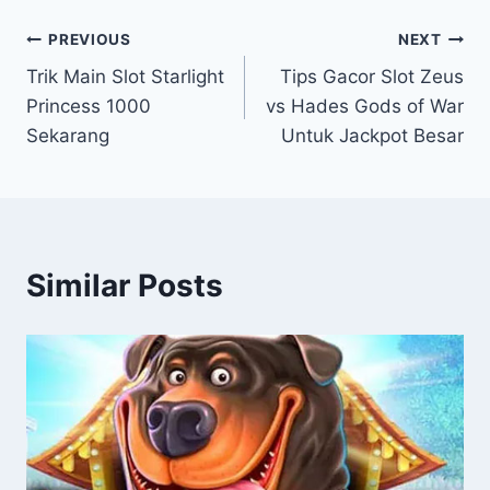
Post
PREVIOUS
NEXT
Trik Main Slot Starlight
Tips Gacor Slot Zeus
navigation
Princess 1000
vs Hades Gods of War
Sekarang
Untuk Jackpot Besar
Similar Posts