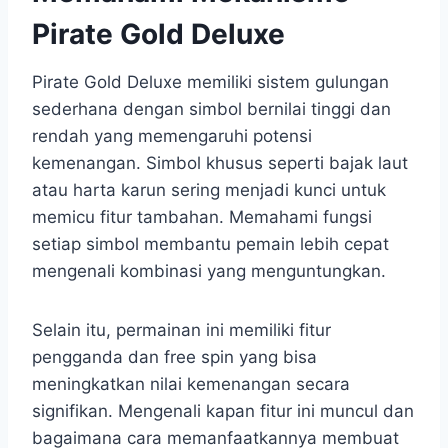
Pirate Gold Deluxe
Pirate Gold Deluxe memiliki sistem gulungan
sederhana dengan simbol bernilai tinggi dan
rendah yang memengaruhi potensi
kemenangan. Simbol khusus seperti bajak laut
atau harta karun sering menjadi kunci untuk
memicu fitur tambahan. Memahami fungsi
setiap simbol membantu pemain lebih cepat
mengenali kombinasi yang menguntungkan.
Selain itu, permainan ini memiliki fitur
pengganda dan free spin yang bisa
meningkatkan nilai kemenangan secara
signifikan. Mengenali kapan fitur ini muncul dan
bagaimana cara memanfaatkannya membuat