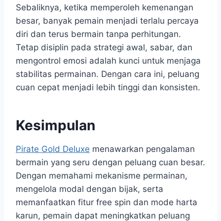
Sebaliknya, ketika memperoleh kemenangan
besar, banyak pemain menjadi terlalu percaya
diri dan terus bermain tanpa perhitungan.
Tetap disiplin pada strategi awal, sabar, dan
mengontrol emosi adalah kunci untuk menjaga
stabilitas permainan. Dengan cara ini, peluang
cuan cepat menjadi lebih tinggi dan konsisten.
Kesimpulan
Pirate Gold Deluxe
menawarkan pengalaman
bermain yang seru dengan peluang cuan besar.
Dengan memahami mekanisme permainan,
mengelola modal dengan bijak, serta
memanfaatkan fitur free spin dan mode harta
karun, pemain dapat meningkatkan peluang