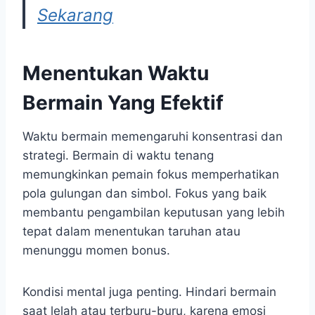
Sekarang
Menentukan Waktu
Bermain Yang Efektif
Waktu bermain memengaruhi konsentrasi dan
strategi. Bermain di waktu tenang
memungkinkan pemain fokus memperhatikan
pola gulungan dan simbol. Fokus yang baik
membantu pengambilan keputusan yang lebih
tepat dalam menentukan taruhan atau
menunggu momen bonus.
Kondisi mental juga penting. Hindari bermain
saat lelah atau terburu-buru, karena emosi