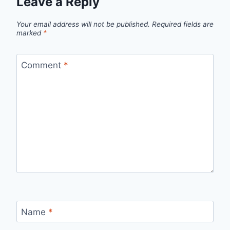
Leave a Reply
Your email address will not be published.
Required fields are
marked
*
Comment
*
Name
*