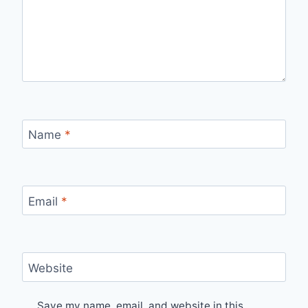
Name
*
Email
*
Website
Save my name, email, and website in this